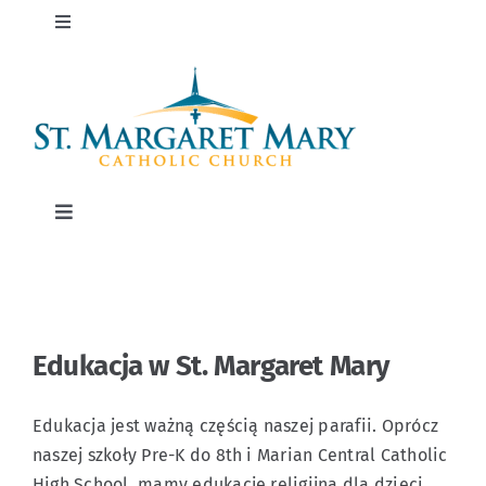
Przejdź
Przełącz
do
nawigację
treści
Biuletyn
Transmisja na żywo
Przełącz
Darowizny
nawigację
Wspólnota
Flocknotes
Ministerstwa
Edukacja w St. Margaret Mary
Podnieś w prawo
Tworzenie wiary
Edukacja jest ważną częścią naszej parafii. Oprócz
naszej szkoły Pre-K do 8th i Marian Central Catholic
Edukacja
High School, mamy edukację religijną dla dzieci