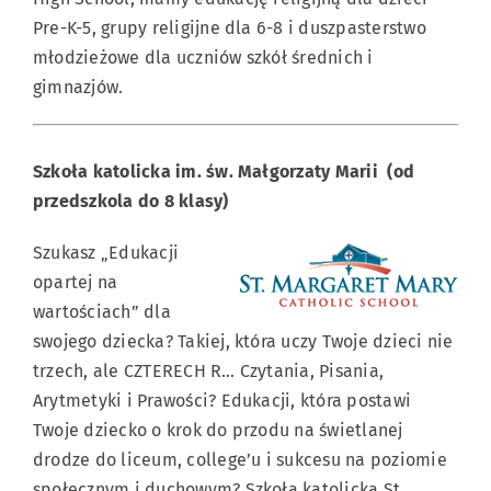
Pre-K-5, grupy religijne dla 6-8 i duszpasterstwo
młodzieżowe dla uczniów szkół średnich i
Wydarzenia
gimnazjów.
Po polsku
Szkoła katolicka im. św. Małgorzaty Marii
(od
przedszkola do 8 klasy)
Kontakt
Szukasz „Edukacji
opartej na
wartościach” dla
swojego dziecka? Takiej, która uczy Twoje dzieci nie
trzech, ale CZTERECH R… Czytania, Pisania,
Arytmetyki i Prawości? Edukacji, która postawi
Twoje dziecko o krok do przodu na świetlanej
drodze do liceum, college’u i sukcesu na poziomie
społecznym i duchowym? Szkoła katolicka St.