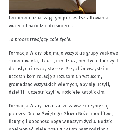
terminem oznaczającym proces kształtowania
Wydarzenia
wiary od narodzin do śmierci.
Po polsku
To proces trwający całe życie.
Formacja Wiary obejmuje wszystkie grupy wiekowe
Kontakt
– niemowlęta, dzieci, młodzież, młodych dorosłych,
dorosłych i osoby starsze. Przybliża wszystkim
uczestnikom relację z Jezusem Chrystusem,
gromadząc wszystkich wiernych, aby się uczyli,
dzielili i uczestniczyli w Kościele Katolickim.
Formacja Wiary oznacza, że zawsze uczymy się
poprzez Ducha Świętego, Słowo Boże, modlitwę,
liturgię i obecność Boga w naszym życiu. Będzie
obejmować wiele posług, w tym nasz rodzinny