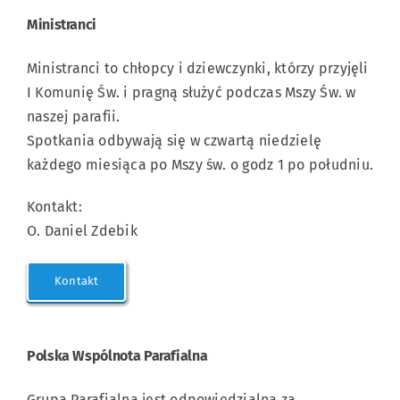
Ministranci
Education
Ministranci to chłopcy i dziewczynki, którzy przyjęli
Events
I Komunię Św. i pragną służyć podczas Mszy Św. w
naszej parafii.
Spotkania odbywają się w czwartą niedzielę
Po Polsku
każdego miesiąca po Mszy św. o godz 1 po południu.
Kontakt:
Connect
O. Daniel Zdebik
Kontakt
Polska Wspólnota Parafialna
Grupa Parafialna jest odpowiedzialna za