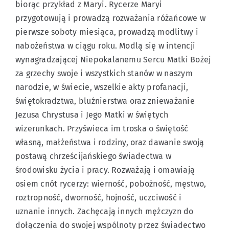
biorąc przykład z Maryi. Rycerze Maryi
przygotowują i prowadzą rozważania różańcowe w
pierwsze soboty miesiąca, prowadzą modlitwy i
nabożeństwa w ciągu roku. Modlą się w intencji
wynagradzającej Niepokalanemu Sercu Matki Bożej
za grzechy swoje i wszystkich stanów w naszym
narodzie, w świecie, wszelkie akty profanacji,
świętokradztwa, bluźnierstwa oraz znieważanie
Jezusa Chrystusa i Jego Matki w świętych
wizerunkach. Przyświeca im troska o świętość
własną, małżeństwa i rodziny, oraz dawanie swoją
postawą chrześcijańskiego świadectwa w
środowisku życia i pracy. Rozważają i omawiają
osiem cnót rycerzy: wierność, pobożność, męstwo,
roztropność, dworność, hojność, uczciwość i
uznanie innych. Zachęcają innych mężczyzn do
dołączenia do swojej wspólnoty przez świadectwo